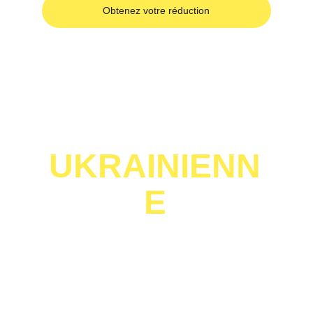
Obtenez votre réduction
L'ÉPICERIE 
UKRAINIENN
E
AU CŒUR 
DE LA 