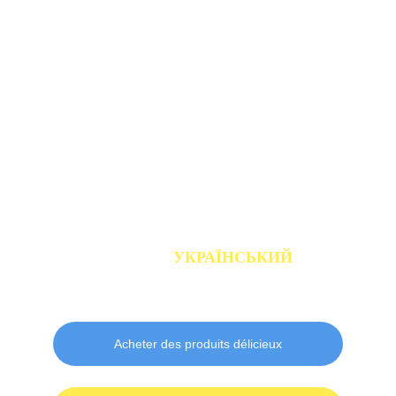
E EN 
FRANCE
 ПЕРШИЙ
 УКРАЇНСЬКИЙ
ОНЛАЙН БУТІК У ФРАНЦІЇ
Acheter des produits délicieux