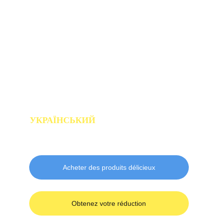
FRANCE À 
MONTLUÇON
УКРАЇНСЬКИЙ
 МАГАЗИН У СЕРЦІ 
ФРАНЦІЇ В МОНЛЮСОНІ
Acheter des produits délicieux
Obtenez votre réduction